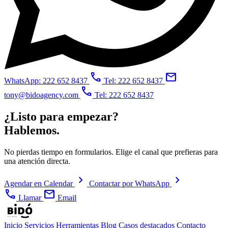
call
mail
WhatsApp: 222 652 8437
Tel: 222 652 8437
call
tony@bidoagency.com
Tel: 222 652 8437
¿Listo para empezar?
Hablemos.
No pierdas tiempo en formularios. Elige el canal que prefieras para
una atención directa.
chevron_right
chevron_right
Agendar en Calendar
Contactar por WhatsApp
call
mail
Llamar
Email
Inicio
Servicios
Herramientas
Blog
Casos destacados
Contacto