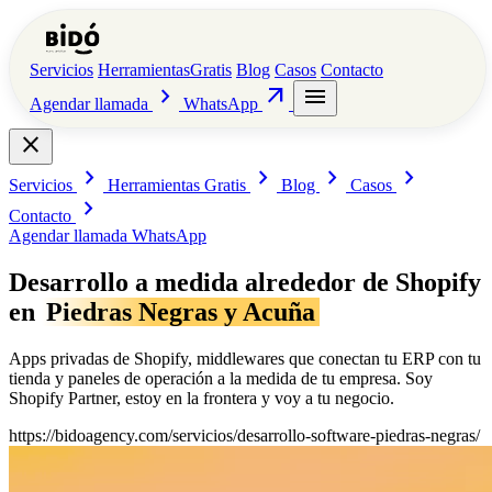
Servicios
Herramientas
Gratis
Blog
Casos
Contacto
chevron_right
arrow_outward
menu
Agendar llamada
WhatsApp
close
chevron_right
chevron_right
chevron_right
chevron_right
Servicios
Herramientas
Gratis
Blog
Casos
chevron_right
Contacto
Agendar llamada
WhatsApp
Desarrollo a medida alrededor de Shopify
en
Piedras Negras y Acuña
Apps privadas de Shopify, middlewares que conectan tu ERP con tu
tienda y paneles de operación a la medida de tu empresa. Soy
Shopify Partner, estoy en la frontera y voy a tu negocio.
https://bidoagency.com/servicios/desarrollo-software-piedras-negras/