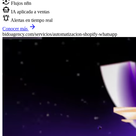
auto_mode
Flujos n8n
smart_toy
IA aplicada a ventas
notifications_active
Alertas en tiempo real
arrow_forward
Conocer más
bidoagency.com/servicios/automatizacion-shopify-whatsapp