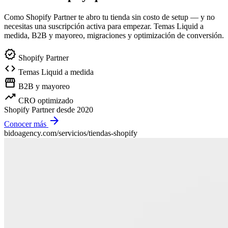
Como Shopify Partner te abro tu tienda sin costo de setup — y no
necesitas una suscripción activa para empezar. Temas Liquid a
medida, B2B y mayoreo, migraciones y optimización de conversión.
verified
Shopify Partner
code
Temas Liquid a medida
storefront
B2B y mayoreo
trending_up
CRO optimizado
Shopify Partner desde
2020
arrow_forward
Conocer más
bidoagency.com/servicios/tiendas-shopify