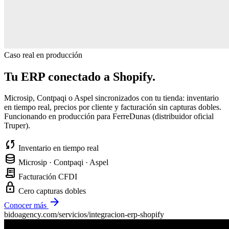
Caso real en producción
Tu ERP conectado a Shopify.
Microsip, Contpaqi o Aspel sincronizados con tu tienda: inventario
en tiempo real, precios por cliente y facturación sin capturas dobles.
Funcionando en producción para FerreDunas (distribuidor oficial
Truper).
sync
Inventario en tiempo real
database
Microsip · Contpaqi · Aspel
receipt_long
Facturación CFDI
lock
Cero capturas dobles
arrow_forward
Conocer más
bidoagency.com/servicios/integracion-erp-shopify