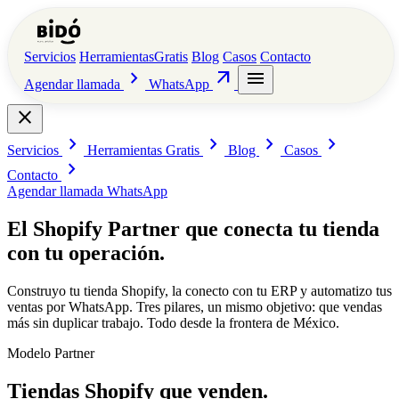
Servicios
Herramientas
Gratis
Blog
Casos
Contacto
chevron_right
arrow_outward
menu
Agendar llamada
WhatsApp
close
chevron_right
chevron_right
chevron_right
chevron_right
Servicios
Herramientas
Gratis
Blog
Casos
chevron_right
Contacto
Agendar llamada
WhatsApp
El Shopify Partner que
conecta tu tienda
con tu operación.
Construyo tu tienda Shopify, la conecto con tu ERP y automatizo tus
ventas por WhatsApp. Tres pilares, un mismo objetivo: que vendas
más sin duplicar trabajo. Todo desde la frontera de México.
Modelo Partner
Tiendas Shopify que venden.