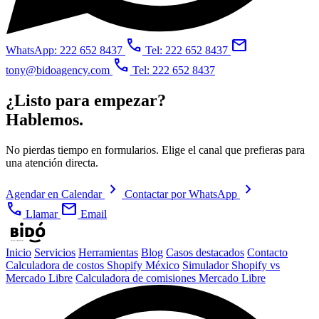
call
mail
WhatsApp: 222 652 8437
Tel: 222 652 8437
call
tony@bidoagency.com
Tel: 222 652 8437
¿Listo para empezar?
Hablemos.
No pierdas tiempo en formularios. Elige el canal que prefieras para
una atención directa.
chevron_right
chevron_right
Agendar en Calendar
Contactar por WhatsApp
call
mail
Llamar
Email
Inicio
Servicios
Herramientas
Blog
Casos destacados
Contacto
Calculadora de costos Shopify México
Simulador Shopify vs
Mercado Libre
Calculadora de comisiones Mercado Libre